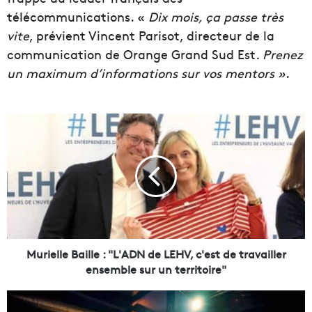
télécommunications. «
Dix mois, ça passe très
vite
, prévient Vincent Parisot, directeur de la
communication de Orange Grand Sud Est
. Prenez
un maximum d’informations sur vos mentors »
.
M
u
r
i
e
l
l
e
B
a
Murielle Baille : "L'ADN de LEHV, c'est de travailler
i
ensemble sur un territoire"
l
l
D
e