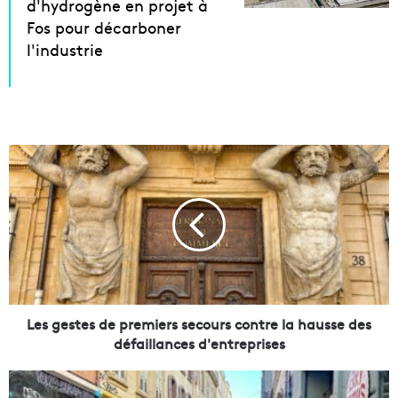
d'hydrogène en projet à
Fos pour décarboner
l'industrie
L
e
s
g
e
s
t
e
s
d
Les gestes de premiers secours contre la hausse des
e
défaillances d'entreprises
p
r
L
e