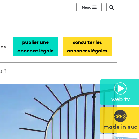
Sidebar (barre lat
Recherche
publier une
consulter les
ans
annonce légale
annonces légales
s ?
web tv
made in sud