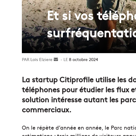
Et si vos télép
surfréquentati
Loïs Elziere
Envoyer
8 octobre 2024
un
courriel
La startup Citiprofile utilise les
téléphones pour étudier les flux e
solution intéresse autant les parc
commerciaux.
On le répète d’année en année, le Parc nati
estimations : trois millions de visiteurs annu