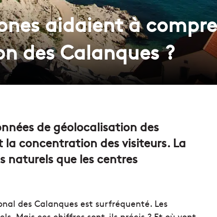
hones aidaient à compre
on des Calanques ?
 données de géolocalisation des
t la concentration des visiteurs. La
s naturels que les centres
onal des Calanques est surfréquenté. Les
els. Mais ces chiffres sont-ils précis ? Et où vont