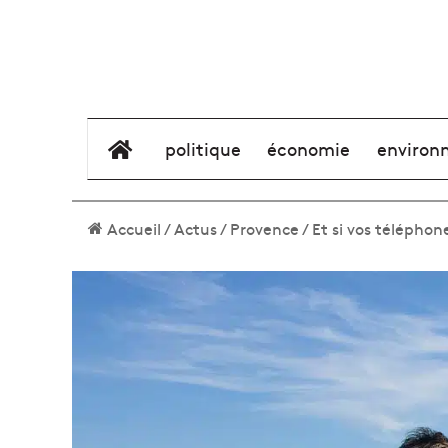
élément de menu
politique
économie
environ
Accueil
/
Actus
/
Provence
/
Et si vos télépho