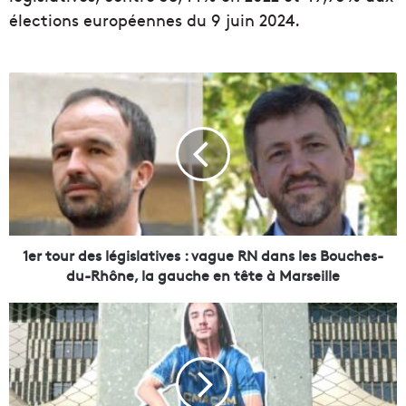
élections européennes du 9 juin 2024.
1
e
r
t
o
u
r
d
e
s
1er tour des législatives : vague RN dans les Bouches-
l
du-Rhône, la gauche en tête à Marseille
é
g
L
i
e
s
m
l
e
a
s
t