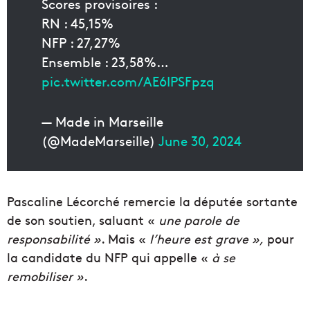
Scores provisoires :
RN : 45,15%
NFP : 27,27%
Ensemble : 23,58%…
pic.twitter.com/AE6IPSFpzq
— Made in Marseille
(@MadeMarseille)
June 30, 2024
Pascaline Lécorché remercie la députée sortante
de son soutien, saluant «
une parole de
responsabilité »
. Mais «
l’heure est grave »,
pour
la candidate du NFP qui appelle «
à se
remobiliser »
.