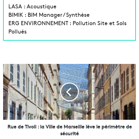
LASA : Acoustique
BIMIK : BIM Manager / Synthèse
ERG ENVIRONNEMENT : Pollution Site et Sols
Pollués
R
u
e
d
e
T
i
v
o
l
Rue de Tivoli : la Ville de Marseille lève le périmètre de
i
sécurité
: