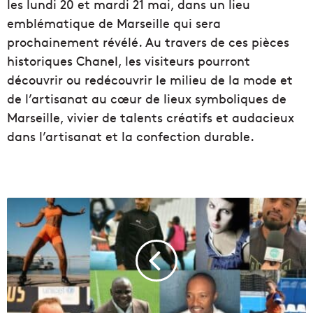
les lundi 20 et mardi 21 mai, dans un lieu
emblématique de Marseille qui sera
prochainement révélé. Au travers de ces pièces
historiques Chanel, les visiteurs pourront
découvrir ou redécouvrir le milieu de la mode et
de l’artisanat au cœur de lieux symboliques de
Marseille, vivier de talents créatifs et audacieux
dans l’artisanat et la confection durable.
P
a
p
i
n
,
B
o