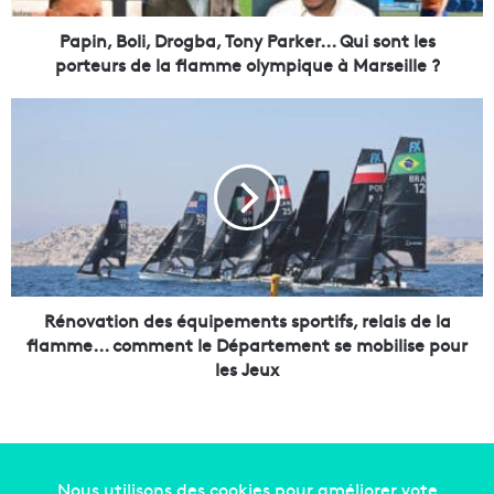
l
i
Papin, Boli, Drogba, Tony Parker... Qui sont les
,
porteurs de la flamme olympique à Marseille ?
D
r
R
o
é
g
n
b
o
a
v
,
a
T
t
o
i
n
o
y
n
Rénovation des équipements sportifs, relais de la
P
d
flamme... comment le Département se mobilise pour
a
e
les Jeux
r
s
k
é
e
q
r
u
.
i