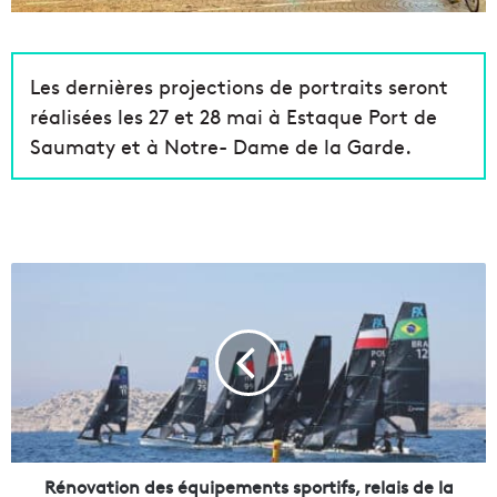
Les dernières projections de portraits seront
réalisées les 27 et 28 mai à Estaque Port de
Saumaty et à Notre- Dame de la Garde.
R
é
n
o
v
a
t
i
o
n
Rénovation des équipements sportifs, relais de la