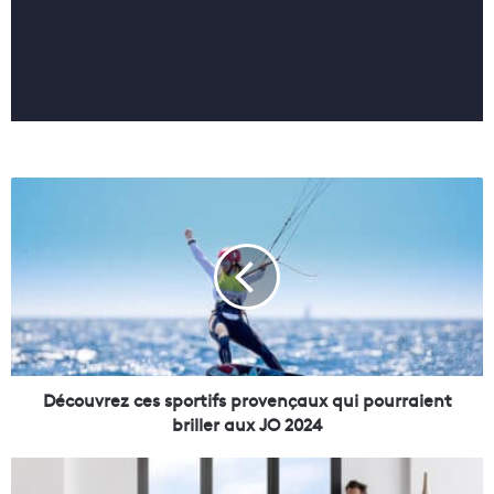
D
é
c
o
u
v
r
e
z
c
Découvrez ces sportifs provençaux qui pourraient
e
briller aux JO 2024
s
s
D
p
é