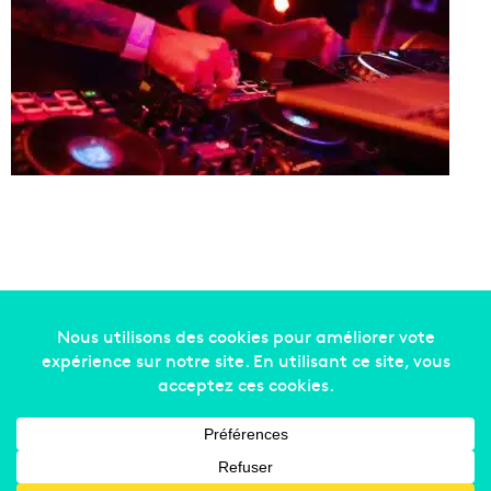
Copyright © 2014-2022
Made in Marseille
. Tous droits
réservés -
mentions légales
-
nous contacter
-
qui
sommes-nous
-
annonceurs
Facebook
X
Linkedin
YouTube
Instagram
RSS