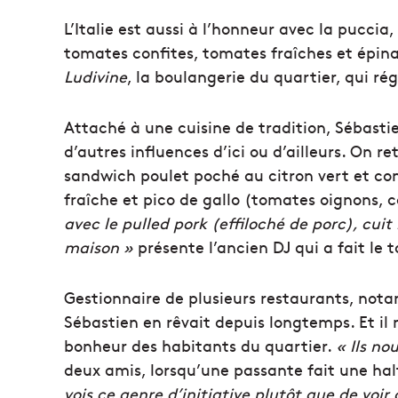
L’Italie est aussi à l’honneur avec la puccia
tomates confites, tomates fraîches et épina
Ludivine
, la boulangerie du quartier, qui r
Attaché à une cuisine de tradition, Sébastie
d’autres influences d’ici ou d’ailleurs. On r
sandwich poulet poché au citron vert et co
fraîche et pico de gallo (tomates oignons, c
avec le pulled pork (effiloché de porc), cu
maison »
présente l’ancien DJ qui a fait le
Gestionnaire de plusieurs restaurants, nota
Sébastien en rêvait depuis longtemps. Et il 
bonheur des habitants du quartier.
« Ils no
deux amis, lorsqu’une passante fait une hal
vois ce genre d’initiative plutôt que de voi