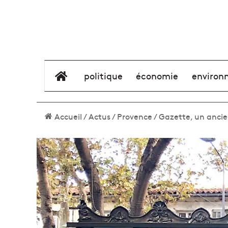
élément de menu
politique
économie
environ
Accueil
/
Actus
/
Provence
/
Gazette, un ancie