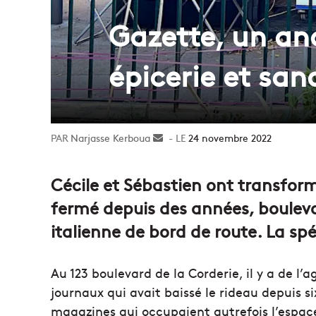
Gazette, un an
épicerie et san
Narjasse Kerboua
Envoyer
24 novembre 2022
un
courriel
Cécile et Sébastien ont transfor
fermé depuis des années, boulevar
italienne de bord de route. La spéc
Au 123 boulevard de la Corderie, il y a de l’
journaux qui avait baissé le rideau depuis six
magazines qui occupaient autrefois l’espac