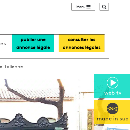
Sidebar (barre lat
Recherche
publier une
consulter les
ans
annonce légale
annonces légales
e italienne
web tv
made in sud