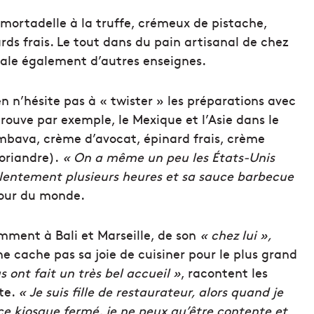
, mortadelle à la truffe, crémeux de pistache,
rds frais. Le tout dans du pain artisanal de chez
égale également d’autres enseignes.
n n’hésite pas à « twister » les préparations avec
etrouve par exemple, le Mexique et l’Asie dans le
mbava, crème d’avocat, épinard frais, crème
oriandre).
« On a même un peu les États-Unis
it lentement plusieurs heures et sa sauce barbecue
 tour du monde.
mment à Bali et Marseille, de son
« chez lui »,
ne cache pas sa joie de cuisiner pour le plus grand
us ont fait un très bel accueil »
, racontent les
te.
« Je suis fille de restaurateur, alors quand je
r ce kiosque fermé, je ne peux qu’être contente et