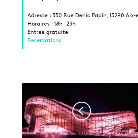
Adresse : 550 Rue Denic Papin, 13290 Aix
Horaires : 18h- 23h
Entrée gratuite
Réservations
L
e
V
é
l
o
d
r