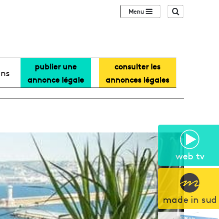
Sidebar (barre lat
Recherche
publier une
consulter les
ans
annonce légale
annonces légales
web tv
made in sud