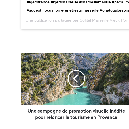
#igersfrance #igersmarseille #marseillemaville #paca_f
#sudest_focus_on #fenetresurmarseille #onatousbesoi
Une publication partagée par
Sofitel Marseille Vieux Port
U
n
e
c
a
m
p
a
g
n
Une campagne de promotion visuelle inédite
e
pour relancer le tourisme en Provence
d
e