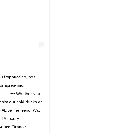
ou frappuccino, nos
os après-midi
⠀ ⠀ ⠀ ••• Whether you
esist our cold drinks on
fe #LiveTheFrenchWay
el #Luxury
vence #france