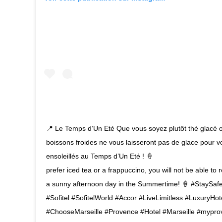
📍 Le Temps d’Un Eté Que vous soyez plutôt thé glacé 
boissons froides ne vous laisseront pas de glace pour v
ensoleillés au Temps d’Un Eté ! 🍦 ⠀ ⠀ ⠀⠀ ⠀ ⠀ ⠀⠀ ⠀ ⠀
prefer iced tea or a frappuccino, you will not be able to r
a sunny afternoon day in the Summertime! 🍦 #StaySa
#Sofitel #SofitelWorld #Accor #LiveLimitless #LuxuryHot
#ChooseMarseille #Provence #Hotel #Marseille #mypro