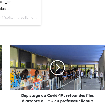
ocus_on
ndusud
(@sofitelmarseille) le
4 Juil. 2020 à 5 :00 PDT
D
é
p
i
s
t
a
g
e
d
Dépistage du Covid-19 : retour des files
u
d'attente à l'IHU du professeur Raoult
C
o