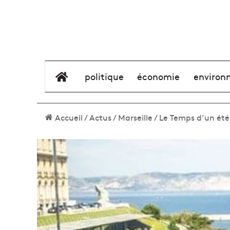
élément de menu
politique
économie
environ
Accueil
/
Actus
/
Marseille
/
Le Temps d’un été