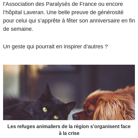
l’Association des Paralysés de France ou encore
l’hôpital Laveran. Une belle preuve de générosité
pour celui qui s’apprête à fêter son anniversaire en fin
de semaine.
Un geste qui pourrait en inspirer d’autres ?
L
e
s
r
e
f
u
g
e
s
Les refuges animaliers de la région s'organisent face
a
à la crise