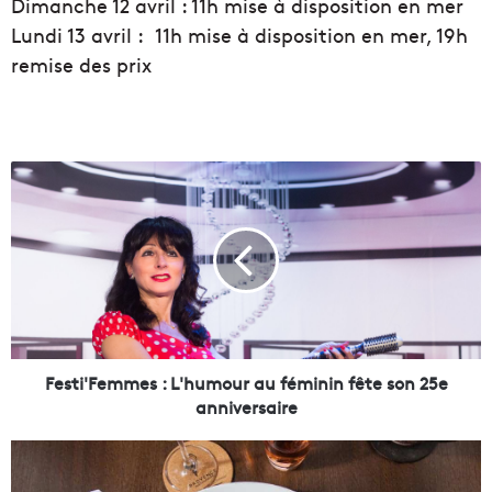
Dimanche 12 avril : 11h mise à disposition en mer
Lundi 13 avril : 11h mise à disposition en mer, 19h
remise des prix
F
e
s
t
i
'
F
e
m
m
Festi'Femmes : L'humour au féminin fête son 25e
e
anniversaire
s
:
N
L
o