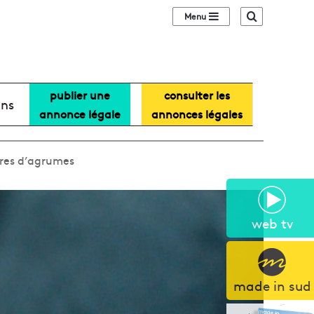
Sidebar (barre lat
Recherche
publier une
consulter les
ans
annonce légale
annonces légales
ures d’agrumes
web tv
made in sud