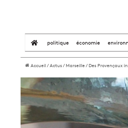
élément de menu
politique
économie
environ
Accueil
/
Actus
/
Marseille
/
Des Provençaux in