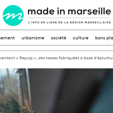
nement
urbanisme
société
culture
bons pl
ventent « Repulp », des tasses fabriquées à base d’épluch