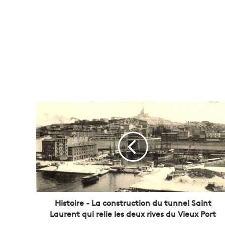
H
i
s
t
o
i
r
e
-
L
Histoire - La construction du tunnel Saint
a
Laurent qui relie les deux rives du Vieux Port
c