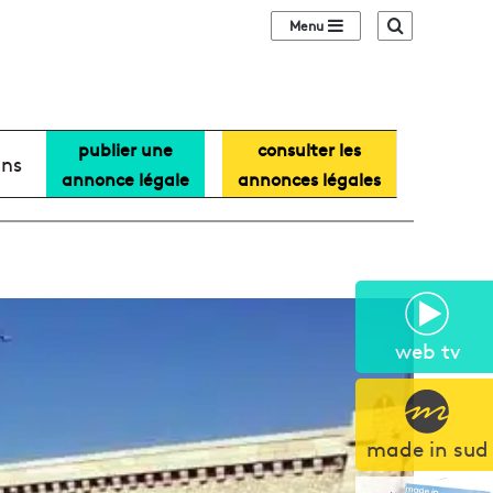
Sidebar (barre lat
Recherche
publier une
consulter les
ans
annonce légale
annonces légales
web tv
made in sud