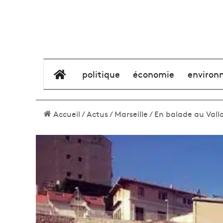
élément de menu
politique
économie
environ
Accueil
/
Actus
/
Marseille
/
En balade au Vallo