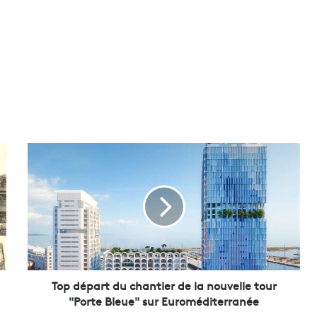
T
o
p
d
é
p
a
r
t
d
Top départ du chantier de la nouvelle tour
u
"Porte Bleue" sur Euroméditerranée
c