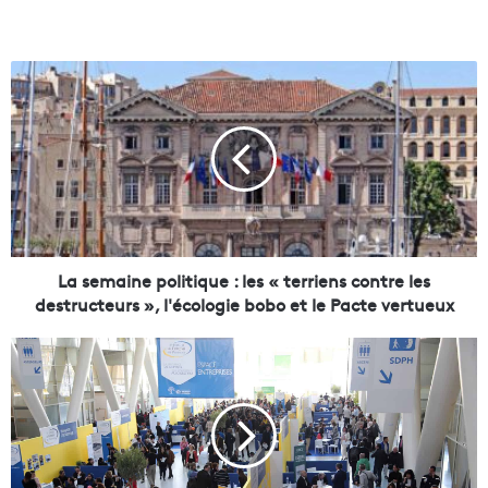
L
a
s
e
m
a
i
n
e
p
La semaine politique : les « terriens contre les
o
destructeurs », l'écologie bobo et le Pacte vertueux
l
i
1
t
6
i
0
q
0
u
p
e
o
:
s