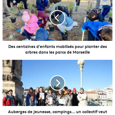
e
s
c
e
n
t
a
i
n
Des centaines d'enfants mobilisés pour planter des
e
arbres dans les parcs de Marseille
s
d
A
'
u
e
b
n
e
f
r
a
g
n
e
t
s
s
d
m
e
Auberges de jeunesse, campings... un collectif veut