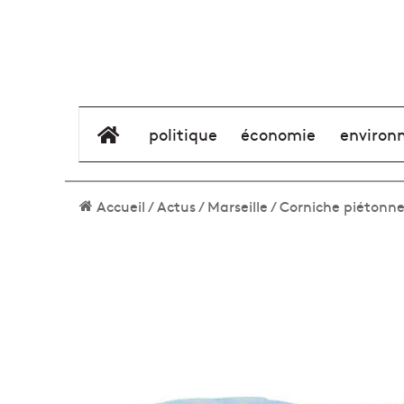
élément de menu
politique
économie
environ
Accueil
/
Actus
/
Marseille
/
Corniche piétonne 