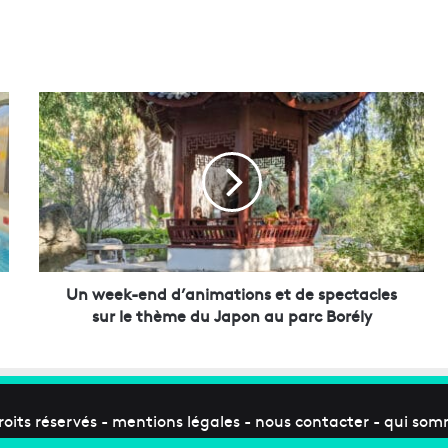
U
n
w
e
e
k
-
e
n
d
Un week-end d’animations et de spectacles
d
sur le thème du Japon au parc Borély
’
a
n
i
m
roits réservés -
mentions légales
-
nous contacter
-
qui som
a