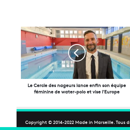
L
e
C
e
r
c
l
e
d
e
Le Cercle des nageurs lance enfin son équipe
s
féminine de water-polo et vise l'Europe
n
a
g
e
u
Copyright © 2014-2022
Made in Marseille
. Tous d
r