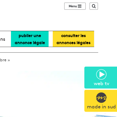
Sidebar (barre lat
Recherche
publier une
consulter les
ans
annonce légale
annonces légales
ibre »
web tv
made in sud