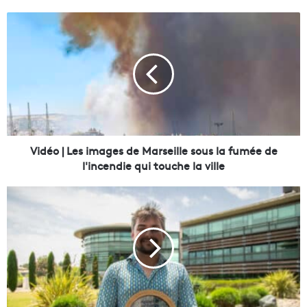
V
i
d
é
o
|
L
e
s
i
Vidéo | Les images de Marseille sous la fumée de
m
l'incendie qui touche la ville
a
g
V
e
i
s
d
d
é
e
o
M
|
a
L
r
a