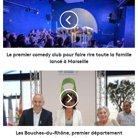
e
p
r
e
m
i
e
r
c
Le premier comedy club pour faire rire toute la famille
o
lancé à Marseille
m
e
L
d
e
y
s
c
B
l
o
u
u
b
c
p
h
o
e
u
s
Les Bouches-du-Rhône, premier département
r