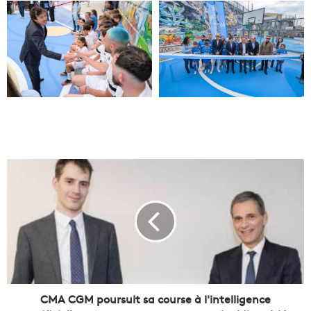
C
M
A
C
G
M
p
o
u
r
CMA CGM poursuit sa course à l'intelligence