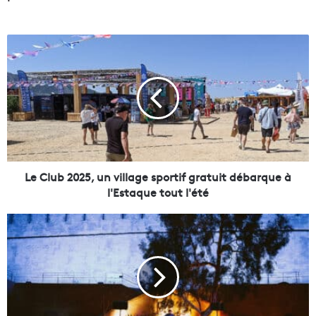
L
e
C
l
u
b
2
0
2
5
Le Club 2025, un village sportif gratuit débarque à
,
l'Estaque tout l'été
u
n
L
v
e
i
s
l
s
l
o
a
i
g
r