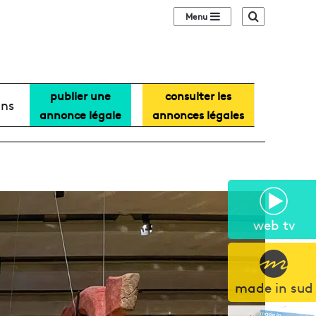
Sidebar (barre lat
Recherche
publier une
consulter les
ans
annonce légale
annonces légales
web tv
made in sud