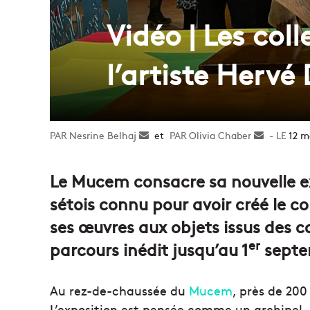
Vidéo | Les co
l’artiste Hervé
Nesrine Belhaj
Envoyer
et
Olivia Chaber
Envoyer
12 m
un
un
courriel
courriel
Le Mucem consacre sa nouvelle ex
sétois connu pour avoir créé le c
ses œuvres aux objets issus des c
er
parcours inédit jusqu’au 1
septe
Au rez-de-chaussée du
Mucem
, près de 20
L’exposition est pensée comme un archipel, 