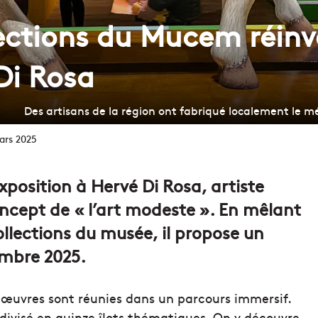
llections du Mucem réin
 Di Rosa
Des artisans de la région ont fabriqué localement le mé
ars 2025
position à Hervé Di Rosa, artiste
oncept de « l’art modeste ». En mêlant
ollections du musée, il propose un
mbre 2025.
0 œuvres sont réunies dans un parcours immersif.
divisé en quinze îlots thématiques. On y découvre