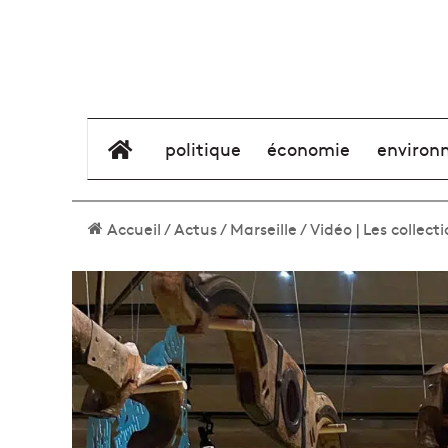
élément de menu
politique
économie
environ
Accueil
/
Actus
/
Marseille
/
Vidéo | Les collec