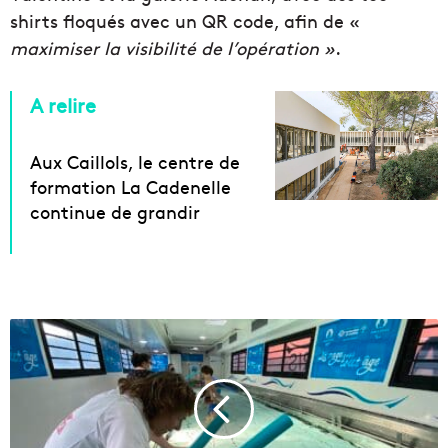
shirts floqués avec un QR code, afin de «
maximiser la visibilité de l’opération »
.
A relire
Aux Caillols, le centre de
formation La Cadenelle
continue de grandir
U
n
c
a
m
i