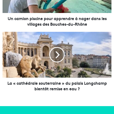
o
n
p
i
Un camion piscine pour apprendre à nager dans les
s
villages des Bouches-du-Rhône
c
i
L
n
a
e
«
p
c
o
a
u
t
r
h
a
é
p
d
p
r
La « cathédrale souterraine » du palais Longchamp
r
a
bientôt remise en eau ?
e
l
n
e
d
s
r
o