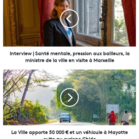
n
t
e
r
v
i
e
w
|
Interview | Santé mentale, pression aux bailleurs, la
S
ministre de la ville en visite à Marseille
a
n
L
t
a
é
V
m
i
e
l
n
l
t
e
a
a
l
p
e
p
La Ville apporte 50 000 € et un véhicule à Mayotte
,
o
suite au cyclone Chido