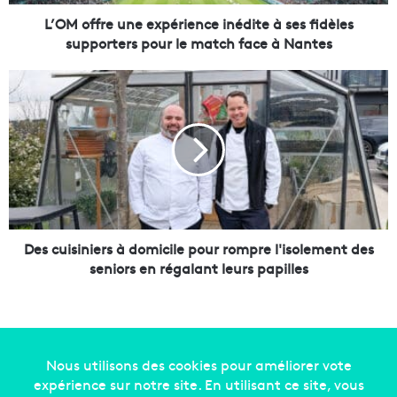
e
u
L’OM offre une expérience inédite à ses fidèles
n
supporters pour le match face à Nantes
e
e
D
x
e
p
s
é
c
r
u
i
i
e
s
n
i
c
n
e
i
Des cuisiniers à domicile pour rompre l'isolement des
i
e
seniors en régalant leurs papilles
n
r
é
s
d
à
i
d
t
o
e
m
Copyright © 2014-2022
Made in Marseille
. Tous droits
à
i