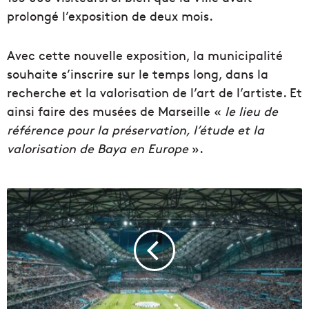
prolongé l’exposition de deux mois.
Avec cette nouvelle exposition, la municipalité
souhaite s’inscrire sur le temps long, dans la
recherche et la valorisation de l’art de l’artiste. Et
ainsi faire des musées de Marseille «
le lieu de
référence pour la préservation, l’étude et la
valorisation de Baya en Europe
».
L
’
O
M
o
f
f
r