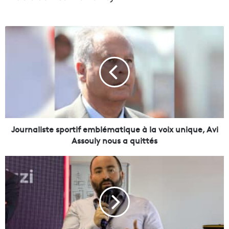
J
o
u
r
n
a
l
i
s
t
Journaliste sportif emblématique à la voix unique, Avi
e
Assouly nous a quittés
s
p
"
o
À
r
M
t
a
i
r
f
s
e
e