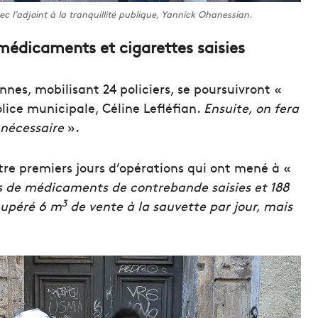
c l’adjoint à la tranquillité publique, Yannick Ohanessian.
 médicaments et cigarettes saisies
nes, mobilisant 24 policiers, se poursuivront «
police municipale, Céline Lefléfian.
Ensuite, on fera
 nécessaire
».
uatre premiers jours d’opérations qui ont mené à «
es de médicaments de contrebande saisies et 188
3
cupéré 6 m
de vente à la sauvette par jour, mais