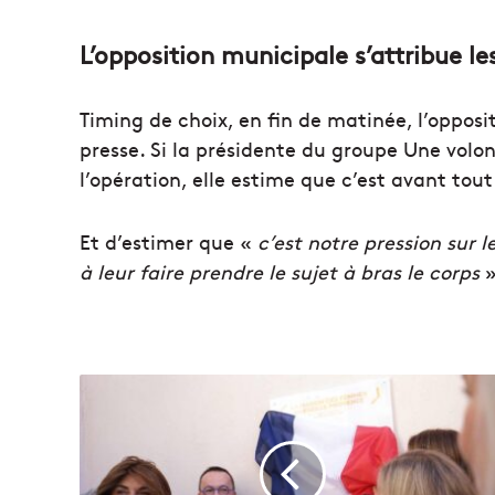
L’opposition municipale s’attribue les
Timing de choix, en fin de matinée, l’opposi
presse. Si la présidente du groupe Une volont
l’opération, elle estime que c’est avant tou
Et d’estimer que «
c’est notre pression sur l
à leur faire prendre le sujet à bras le corps
»
L
a
M
a
i