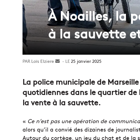
À Noailles, la 
à la sauvette et
Loïs Elziere
Envoyer
25 janvier 2025
un
courriel
La police municipale de Marseille
quotidiennes dans le quartier de N
la vente à la sauvette.
«
Ce n’est pas une opération de communica
alors qu’il a convié des dizaines de journali
Autour du cortège, un jeu du chat et de la s