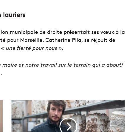
 lauriers
tion municipale de droite présentait ses vœux à la
é pour Marseille, Catherine Pila, se réjouit de
t «
une fierté pour nous ».
e maire et notre travail sur le terrain qui a abouti
.
V
i
d
é
o