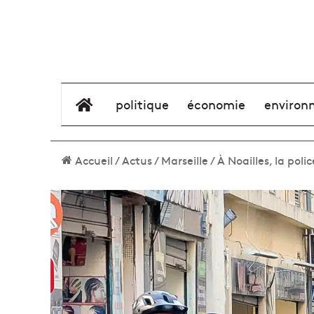
élément de menu
politique
économie
environ
Accueil
/
Actus
/
Marseille
/
À Noailles, la poli