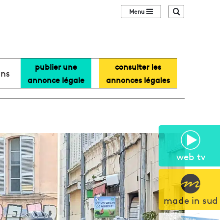
Sidebar (barre lat
Recherche
publier une
consulter les
ans
annonce légale
annonces légales
web tv
made in sud