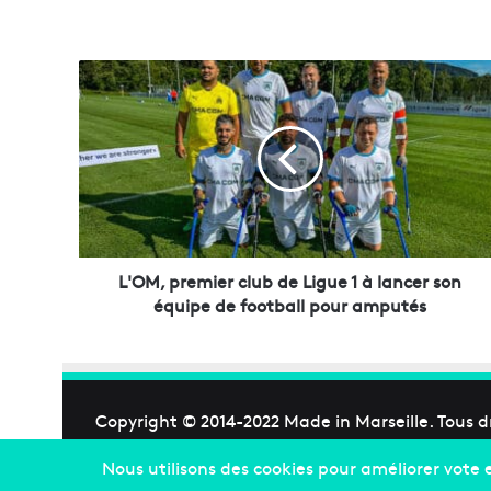
L
'
O
M
,
p
r
e
m
i
L'OM, premier club de Ligue 1 à lancer son
e
équipe de football pour amputés
r
c
l
u
b
Copyright © 2014-2022
Made in Marseille
. Tous d
d
e
L