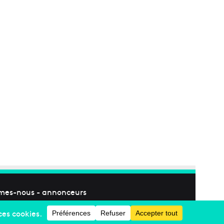
mes-nous
-
annonceurs
Facebook
X
Linkedin
YouTube
Instagram
RSS