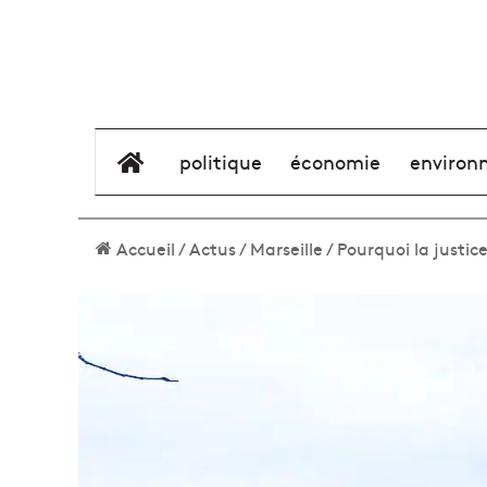
élément de menu
politique
économie
environ
Accueil
/
Actus
/
Marseille
/
Pourquoi la justice