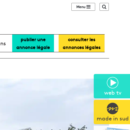
Sidebar (barre lat
Recherche
publier une
consulter les
ans
annonce légale
annonces légales
web tv
made in sud