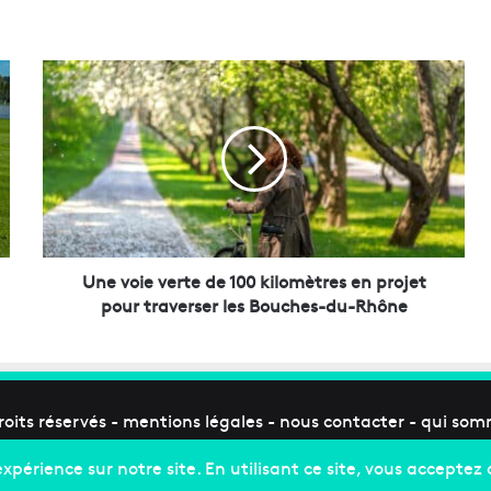
U
n
e
v
o
i
e
v
e
r
Une voie verte de 100 kilomètres en projet
t
pour traverser les Bouches-du-Rhône
e
d
e
1
0
roits réservés -
mentions légales
-
nous contacter
-
qui som
0
k
i