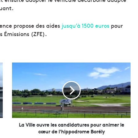
ouant.
vence propose des aides
jusqu’à 1500 euros
pour
s Émissions (ZFE).
L
a
V
i
l
l
e
o
u
v
La Ville ouvre les candidatures pour animer le
r
cœur de l'hippodrome Borély
e