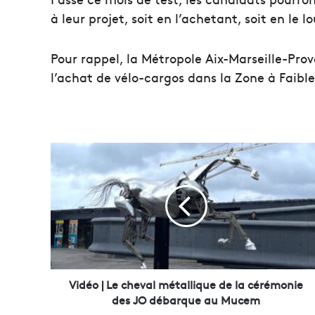
à leur projet, soit en l’achetant, soit en le l
Pour rappel, la Métropole Aix-Marseille-Pro
l’achat de vélo-cargos dans la Zone à Faible
V
i
d
é
o
|
L
e
c
h
Vidéo | Le cheval métallique de la cérémonie
e
des JO débarque au Mucem
v