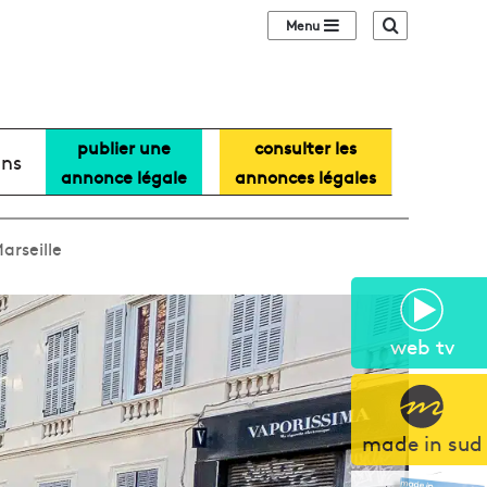
Sidebar (barre lat
Recherche
publier une
consulter les
ans
annonce légale
annonces légales
arseille
web tv
made in sud