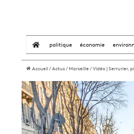
élément de menu
politique
économie
environ
Accueil
/
Actus
/
Marseille
/
Vidéo | Serrurier,