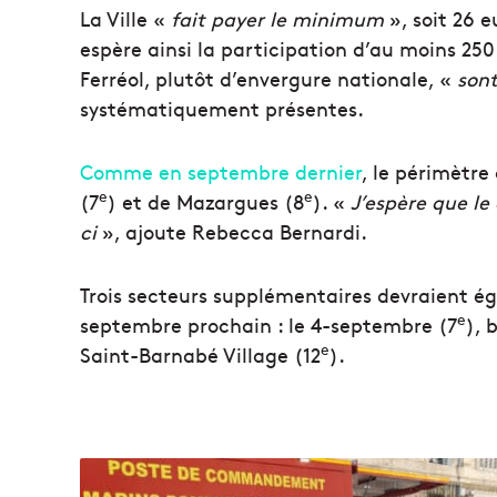
La Ville «
fait payer le minimum
», soit 26 
espère ainsi la participation d’au moins 25
Ferréol, plutôt d’envergure nationale, «
son
systématiquement présentes.
Comme en septembre dernier
, le périmètre
e
e
(7
) et de Mazargues (8
). «
J’espère que le
ci
», ajoute Rebecca Bernardi.
Trois secteurs supplémentaires devraient é
e
septembre prochain : le 4-septembre (7
), 
e
Saint-Barnabé Village (12
).
D
e