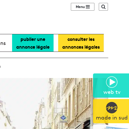
Sidebar (barre lat
Recherche
publier une
consulter les
ans
annonce légale
annonces légales
n
web tv
made in sud