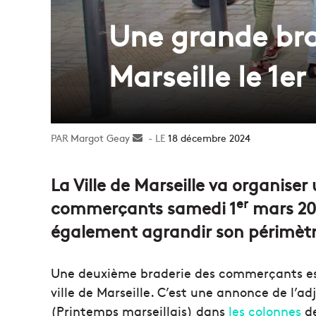
Une grande br
Marseille le 1e
Margot Geay
Envoyer
18 décembre 2024
un
courriel
La Ville de Marseille va organise
er
commerçants samedi 1
mars 202
également agrandir son périmètr
Une deuxième braderie des commerçants es
ville de Marseille. C’est une annonce de l’
(Printemps marseillais) dans
les colonnes
d