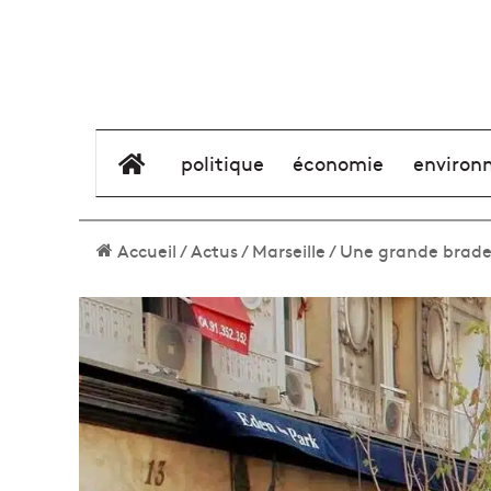
élément de menu
politique
économie
environ
Accueil
/
Actus
/
Marseille
/
Une grande brader