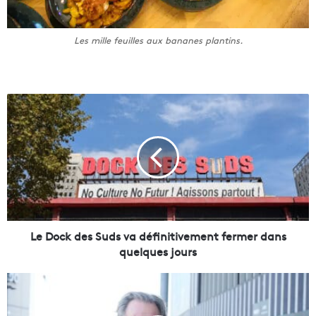
Les mille feuilles aux bananes plantins.
L
e
D
o
c
k
d
e
s
S
Le Dock des Suds va définitivement fermer dans
u
quelques jours
d
s
M
v
a
a
r