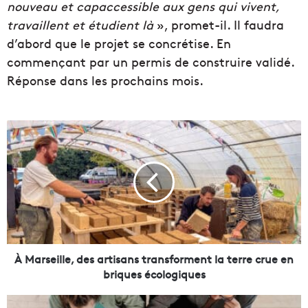
nouveau et capaccessible aux gens qui vivent,
travaillent et étudient là
», promet-il. Il faudra
d’abord que le projet se concrétise. En
commençant par un permis de construire validé.
Réponse dans les prochains mois.
À
M
a
r
s
e
i
l
l
e
À Marseille, des artisans transforment la terre crue en
,
briques écologiques
d
e
L