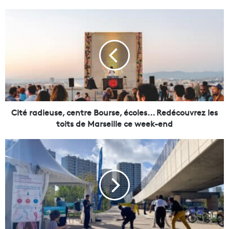
C
i
t
é
r
a
d
i
e
u
Cité radieuse, centre Bourse, écoles... Redécouvrez les
s
toits de Marseille ce week-end
e
,
U
c
n
e
b
n
i
t
l
r
a
e
n
B
d