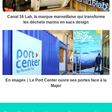
6
L
a
b
Canal 16 Lab, la marque marseillaise qui transforme
,
les déchets marins en sacs design
l
a
E
m
n
a
i
r
m
q
a
u
g
e
e
m
s
a
｜
r
L
En images｜Le Port Center ouvre ses portes face à la
s
e
Major
e
P
i
o
l
r
l
t
a
C