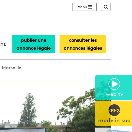
Sidebar (barre lat
Recherche
publier une
consulter les
ans
annonce légale
annonces légales
 Marseille
web tv
made in sud