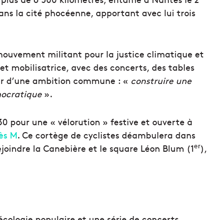
dans la cité phocéenne, apportant avec lui trois
mouvement militant pour la justice climatique et
t mobilisatrice, avec des concerts, des tables
tour d’une ambition commune : «
construire une
émocratique
».
0 pour une « vélorution » festive et ouverte à
ès M
. Ce cortège de cyclistes déambulera dans
er
rejoindre la Canebière et le square Léon Blum (1
),
écologie populaire et une série de concerts