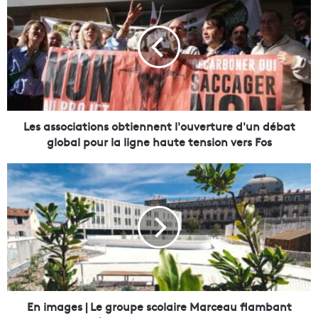
e
s
a
s
s
o
c
i
a
Les associations obtiennent l'ouverture d'un débat
t
global pour la ligne haute tension vers Fos
i
o
E
n
n
s
i
o
m
b
a
t
g
i
e
e
s
n
|
n
L
En images | Le groupe scolaire Marceau flambant
e