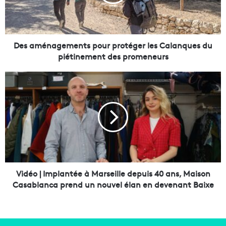
é
n
a
g
e
Des aménagements pour protéger les Calanques du
m
piétinement des promeneurs
e
n
V
t
i
s
d
p
é
o
o
u
|
r
I
p
m
r
p
o
l
Vidéo | Implantée à Marseille depuis 40 ans, Maison
t
a
Casablanca prend un nouvel élan en devenant Baixe
é
n
g
t
e
é
r
e