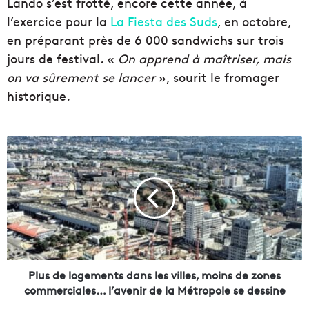
Lando s’est frotté, encore cette année, à
l’exercice pour la
La Fiesta des Suds
, en octobre,
en préparant près de 6 000 sandwichs sur trois
jours de festival. «
On apprend à maîtriser, mais
on va sûrement se lancer
», sourit le fromager
historique.
P
l
u
s
d
e
l
o
g
e
Plus de logements dans les villes, moins de zones
m
commerciales… l’avenir de la Métropole se dessine
e