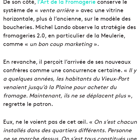
De son côté,
l’Art de la Fromagerie
conserve le
système de «
vente arrière
» avec une vitrine
horizontale, plus à l’ancienne, sur le modèle des
boucheries. Michel Lando observe la stratégie des
fromageries 2.0, en particulier de la Meulerie,
comme «
un bon coup marketing
».
En revanche, il perçoit l’arrivée de ses nouveaux
confrères comme une concurrence certaine. «
Il y
a quelques années,
les habitants du Vieux-Port
venaient jusqu’à la Plaine pour acheter du
fromage. Maintenant, ils ne se déplacent plus
»,
regrette le patron.
Eux, ne le voient pas de cet œil. «
On s’est chacun
installés dans des quartiers différents. Personne
ne se marche dessus. On s’est tous constitués une