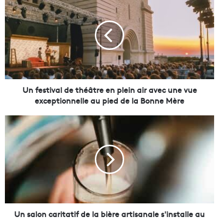
n
f
e
s
t
i
v
a
l
Un festival de théâtre en plein air avec une vue
d
exceptionnelle au pied de la Bonne Mère
e
t
U
h
n
é
s
â
a
t
l
r
o
e
n
e
c
n
a
p
r
Un salon caritatif de la bière artisanale s'installe au