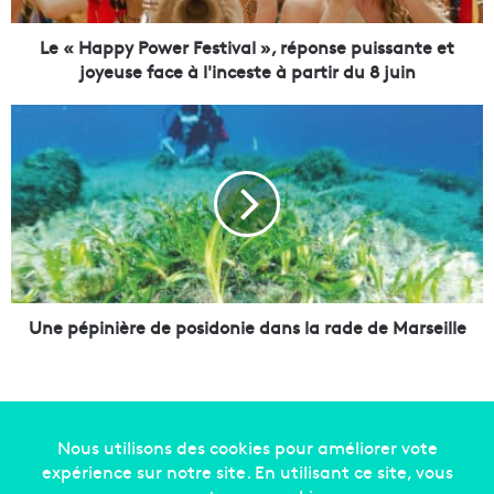
P
o
Le « Happy Power Festival », réponse puissante et
w
joyeuse face à l'inceste à partir du 8 juin
e
r
U
F
n
e
e
s
p
t
é
i
p
v
i
a
n
l
i
»
è
Une pépinière de posidonie dans la rade de Marseille
,
r
r
e
é
d
p
e
o
p
n
o
Copyright © 2014-2022
Made in Marseille
. Tous droits
s
s