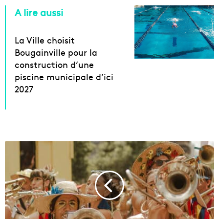
A lire aussi
La Ville choisit
Bougainville pour la
construction d’une
piscine municipale d’ici
2027
L
e
«
H
a
p
p
y