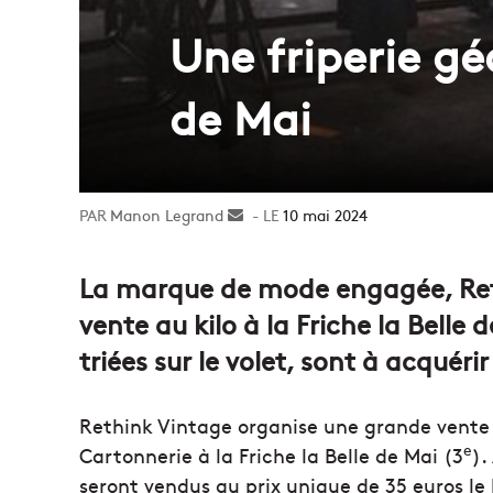
Une friperie gé
de Mai
Manon Legrand
Envoyer
10 mai 2024
un
courriel
La marque de mode engagée, Reth
vente au kilo à la Friche la Belle 
triées sur le volet, sont à acquér
Rethink Vintage organise une grande vente é
e
Cartonnerie à la Friche la Belle de Mai (3
).
seront vendus au prix unique de 35 euros le 