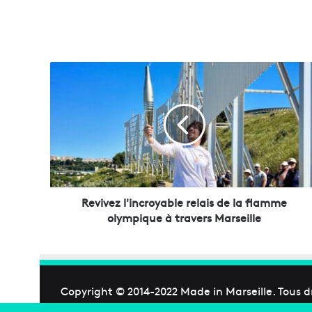
R
e
v
i
v
e
z
l
'
i
Revivez l'incroyable relais de la flamme
n
olympique à travers Marseille
c
r
o
y
a
Copyright © 2014-2022
Made in Marseille
. Tous d
b