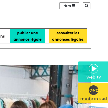
Sidebar (barre lat
Recherche
publier une
consulter les
ans
annonce légale
annonces légales
web tv
made in sud