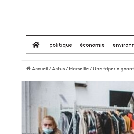
élément de menu
politique
économie
environ
Accueil
/
Actus
/
Marseille
/
Une friperie géant