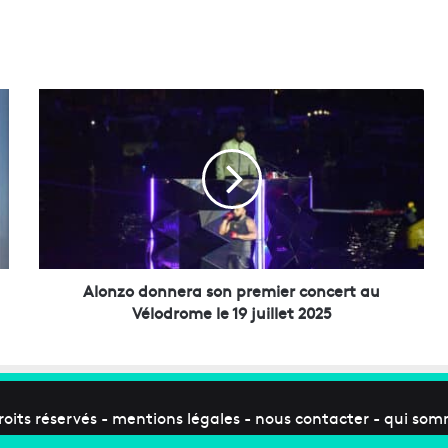
A
l
o
n
z
o
d
o
n
n
Alonzo donnera son premier concert au
e
Vélodrome le 19 juillet 2025
r
a
s
o
n
roits réservés -
mentions légales
-
nous contacter
-
qui som
p