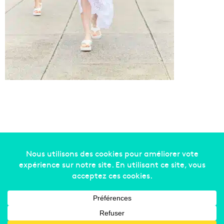
Copyright © 2014-2022
Made in Marseille
. Tous droits
réservés -
mentions légales
-
nous contacter
-
qui
sommes-nous
-
annonceurs
Facebook
X
Linkedin
YouTube
Instagram
RSS