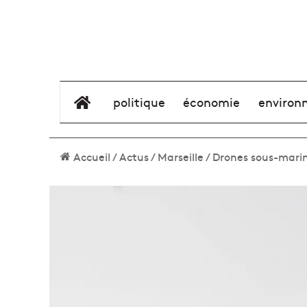
élément de menu
politique
économie
environ
Accueil
/
Actus
/
Marseille
/
Drones sous-marins