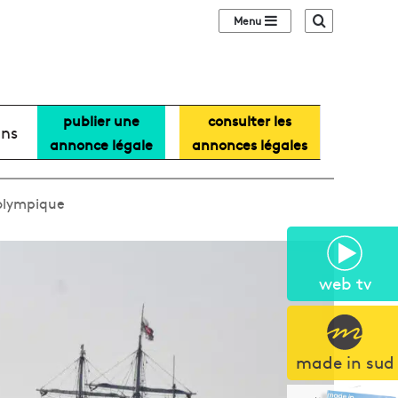
Sidebar (barre lat
Recherche
publier une
consulter les
ans
annonce légale
annonces légales
 olympique
web tv
made in sud