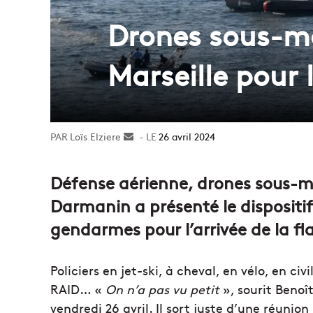
Drones sous-mar
Marseille pour
Loïs Elziere
Envoyer
26 avril 2024
un
courriel
Défense aérienne, drones sous-mari
Darmanin a présenté le dispositif 
gendarmes pour l’arrivée de la f
Policiers en jet-ski, à cheval, en vélo, en ci
RAID… «
On n’a pas vu petit
», sourit Benoî
vendredi 26 avril. Il sort juste d’une réunion