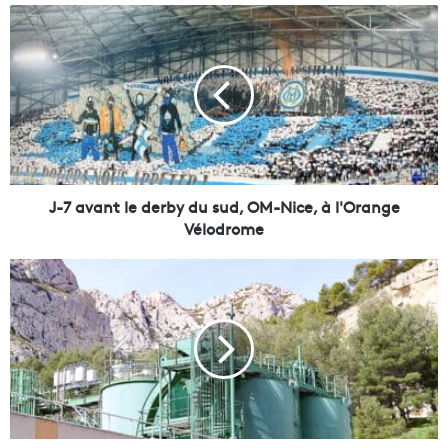
J
-
7
a
v
a
n
t
l
e
J-7 avant le derby du sud, OM-Nice, à l'Orange
d
Vélodrome
e
r
L
b
’
y
u
d
s
u
i
s
n
u
e
d
d
,
e