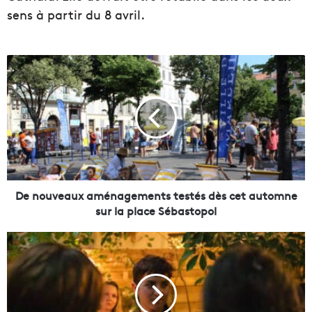
sens à partir du 8 avril.
D
e
n
o
u
v
e
a
u
x
De nouveaux aménagements testés dès cet automne
a
sur la place Sébastopol
m
é
L
n
a
a
s
g
o
e
l
m