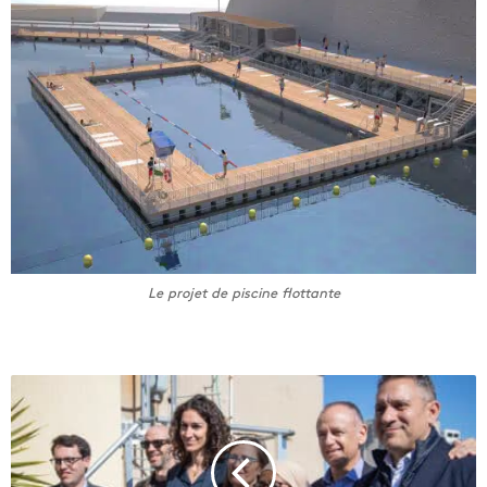
Le projet de piscine flottante
À
M
a
r
s