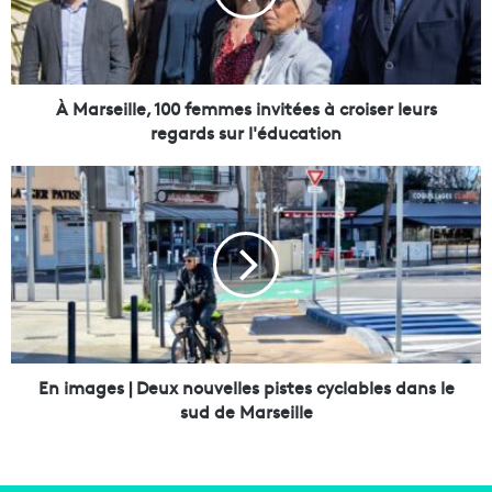
e
i
l
l
e
À Marseille, 100 femmes invitées à croiser leurs
,
regards sur l'éducation
1
0
E
0
n
f
i
e
m
m
a
m
g
e
e
s
s
i
|
n
D
En images | Deux nouvelles pistes cyclables dans le
v
e
sud de Marseille
i
u
t
x
é
n