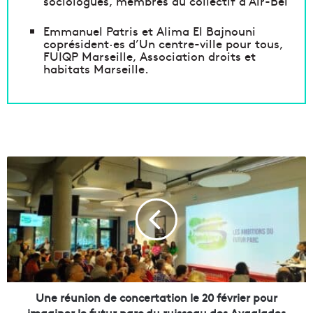
sociologues, membres du collectif d’Air-Bel
Emmanuel Patris et Alima El Bajnouni
coprésident·es d’Un centre-ville pour tous,
FUIQP Marseille, Association droits et
habitats Marseille.
U
n
e
r
é
u
n
i
o
n
Une réunion de concertation le 20 février pour
d
imaginer le futur parc du ruisseau des Aygalades