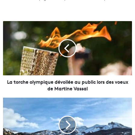
L
a
t
o
r
c
h
e
o
l
La torche olympique dévoilée au public lors des voeux
y
de Martine Vassal
m
p
V
i
a
q
l
u
d
e
'
d
A